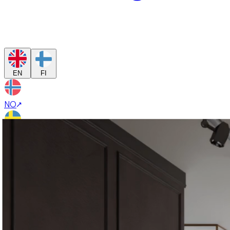
EN
FI
NO
SE