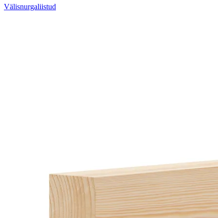
Välisnurgaliistud