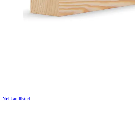
Nelikantliistud