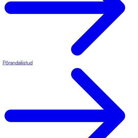
Põrandaliistud