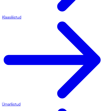
Klaasiliistud
Ümarliistud