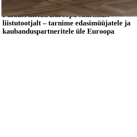
Puidust liistud Euroopa suurimalt
liistutootjalt – tarnime edasimüüjatele ja
kaubanduspartneritele üle Euroopa