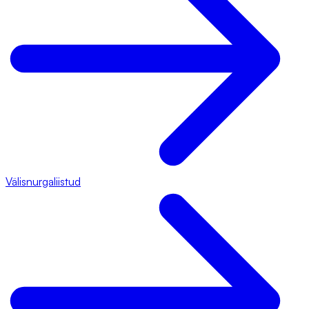
Välisnurgaliistud