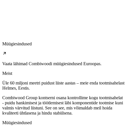
Müügiesindused
Vaata lähimad Combiwoodi müügiesindused Euroopas.
Meist
Üle 60 miljoni meetri puidust liiste aastas – meie enda tootmisahelast
Helmes, Eestis.
Combiwood Group kontserni osana kontrollime kogu tootmisahelat
- puidu hankimisest ja töötlemisest läbi komponentide tootmise kuni
valmis värvitud liistuni. See on see, mis võimaldab meil hoida
kvaliteeti ühtlasena ja hindu stabiilsena.
Müügiesindused