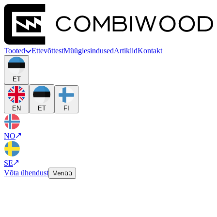
Tooted
Ettevõttest
Müügiesindused
Artiklid
Kontakt
ET
EN
ET
FI
NO
SE
Võta ühendust
Menüü